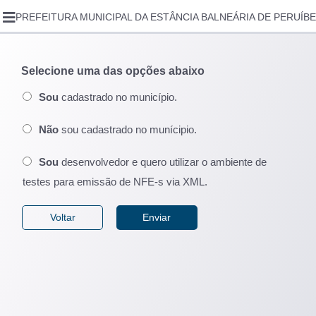
PRIMEIRO ACESSO
PREFEITURA MUNICIPAL DA ESTÂNCIA BALNEÁRIA DE PERUÍBE
ENTRAR
SOLICITAR ACESSO
Selecione uma das opções abaixo
RECUPERAR SENHA
Sou
cadastrado no município.
CONSULTAR AUTENTICIDADE
Não
sou cadastrado no munícipio.
LEGISLAÇÃO MUNICIPAL
Sou
desenvolvedor e quero utilizar o ambiente de
CONTATO
testes para emissão de NFE-s via XML.
VIDEO AULAS